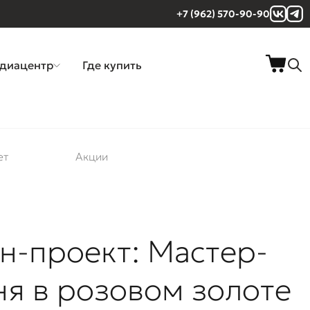
+7 (962) 570-90-90
диацентр
Где купить
ет
Акции
н-проект: Мастер-
ня в розовом золоте