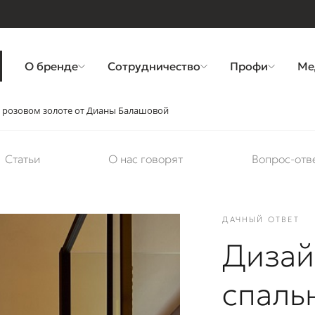
О бренде
Сотрудничество
Профи
Ме
в розовом золоте от Дианы Балашовой
Статьи
О нас говорят
Вопрос-отв
ДАЧНЫЙ ОТВЕТ
Дизай
спаль