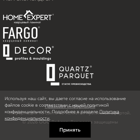
Используя наш сайт, вы даете согласие на использование
файлов cookie в соответствии с нашей политикой
Правовая информация
конфиденциальности. Подробнее в разделе
Политика
Информация на сайте не является публичной офертой.
конфиденциальности
.
© 2026 ООО Рефлор, Все права защищены
Принять