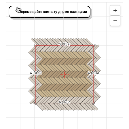
Перемещайте комнату двумя пальцами
4.00м
4.00м
4.00м
Да
Отмена
4.00м
Отмена
Сохранить