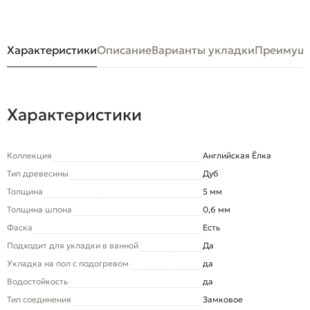
Характеристики
Описание
Варианты укладки
Преимуще
Характеристики
Коллекция
Английская Ёлка
Тип древесины
Дуб
Толщина
5 мм
Толщина шпона
0,6 мм
Фаска
Есть
Подходит для укладки в ванной
Да
Укладка на пол c подогревом
да
Водостойкость
да
Тип соединения
Замковое